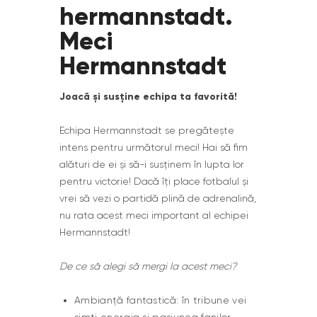
hermannstadt.
Meci
Hermannstadt
Joacă și susține echipa ta favorită!
Echipa Hermannstadt se pregătește
intens pentru următorul meci! Hai să fim
alături de ei și să-i susținem în lupta lor
pentru victorie! Dacă îți place fotbalul și
vrei să vezi o partidă plină de adrenalină,
nu rata acest meci important al echipei
Hermannstadt!
De ce să alegi să mergi la acest meci?
Ambianță fantastică: în tribune vei
simți energia și pasiunea fanilor