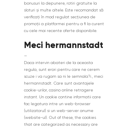
bonusuri la depunere, rotiri gratuite la
sloturi și multe altele. Este recomandat să
verificați în mod regulat secțiunea de
promoții a platformei pentru a fi la curent
cu cele mai recente oferte disponibile.
Meci hermannstadt
—
Daca intervin abateri de la aceasta
regula, sunt erori pentru care ne cerem
scuze i va rugam sa ni le semnala?i., meci
hermannstadt. Care sunt avantajele
cookie-urilor, casino online retragere
instant. Un cookie contine informatii care
fac legatura intre un web-browser
(utilizatorul) si un web-server anume
(website-ul). Out of these, the cookies
that are categorized as necessary are