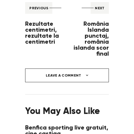
PREVIOUS
NEXT
Rezultate
România
centimetri,
Islanda
rezultate la
punctaj,
centimetri
românia
islanda scor
final
LEAVE A COMMENT
You May Also Like
Benfica sporting live gratuit,
cine castiga