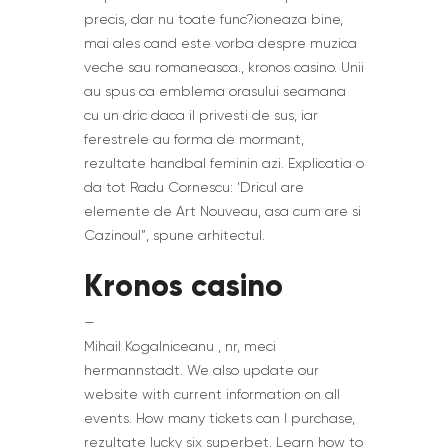
precis, dar nu toate func?ioneaza bine,
mai ales cand este vorba despre muzica
veche sau romaneasca., kronos casino. Unii
au spus ca emblema orasului seamana
cu un dric daca il privesti de sus, iar
ferestrele au forma de mormant,
rezultate handbal feminin azi. Explicatia o
da tot Radu Cornescu: ‘Dricul are
elemente de Art Nouveau, asa cum are si
Cazinoul”, spune arhitectul.
Kronos casino
—
Mihail Kogalniceanu , nr, meci
hermannstadt. We also update our
website with current information on all
events. How many tickets can I purchase,
rezultate lucky six superbet. Learn how to