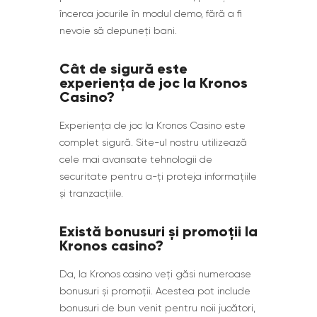
încerca jocurile în modul demo, fără a fi
nevoie să depuneți bani.
Cât de sigură este
experiența de joc la Kronos
Casino?
Experiența de joc la Kronos Casino este
complet sigură. Site-ul nostru utilizează
cele mai avansate tehnologii de
securitate pentru a-ți proteja informațiile
și tranzacțiile.
Există bonusuri și promoții la
Kronos casino?
Da, la Kronos casino veți găsi numeroase
bonusuri și promoții. Acestea pot include
bonusuri de bun venit pentru noii jucători,