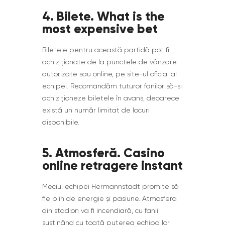
4. Bilete. What is the
most expensive bet
Biletele pentru această partidă pot fi
achiziționate de la punctele de vânzare
autorizate sau online, pe site-ul oficial al
echipei. Recomandăm tuturor fanilor să-și
achiziționeze biletele în avans, deoarece
există un număr limitat de locuri
disponibile.
5. Atmosferă. Casino
online retragere instant
Meciul echipei Hermannstadt promite să
fie plin de energie și pasiune. Atmosfera
din stadion va fi incendiară, cu fanii
susținând cu toată puterea echipa lor