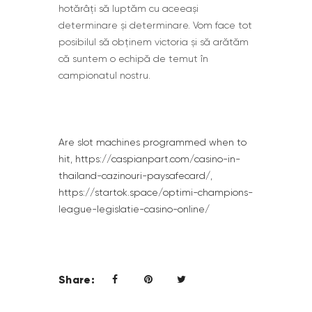
hotărâți să luptăm cu aceeași
determinare și determinare. Vom face tot
posibilul să obținem victoria și să arătăm
că suntem o echipă de temut în
campionatul nostru.
Are slot machines programmed when to
hit
,
https://caspianpart.com/casino-in-
thailand-cazinouri-paysafecard/
,
https://startok.space/optimi-champions-
league-legislatie-casino-online/
Share: