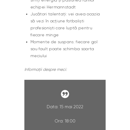
echipei Hermannstadt
Jucători talentați: vei avea ocazia
să vezi în acțiune fotbaliști
profesioniști care luptă pentru
fiecare minge
Momente de suspans: fiecare gol
sau fault poate schimba soarta
meciului
Informații despre meci:
Data: 15 mai 2022
Ora: 18:00