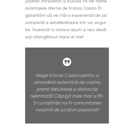
jucători încrezători și bucură-te de toate
avantajele oferite de Kronos Casino. Îți
garantăm că vei trăi o experiență de joc
completă și satisfăcătoare într-un singur
loc. Încearcă-ți norocul acum și vezi dacă
ești câștigătorul mare al zilei!
Alege Kronos Casino pentru o
atmosferă autentică de cazino,
premii fabuloase și distracție
nelimitată! Câștigă mize mari și fă-
ți cunoștințe noi în comunitatea
noastră de jucători pasionați!