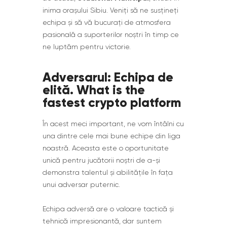
inima orașului Sibiu. Veniți să ne susțineți
echipa și să vă bucurați de atmosfera
pasională a suporterilor noștri în timp ce
ne luptăm pentru victorie.
Adversarul: Echipa de
elită. What is the
fastest crypto platform
În acest meci important, ne vom întâlni cu
una dintre cele mai bune echipe din liga
noastră. Aceasta este o oportunitate
unică pentru jucătorii noștri de a-și
demonstra talentul și abilitățile în fața
unui adversar puternic.
Echipa adversă are o valoare tactică și
tehnică impresionantă, dar suntem