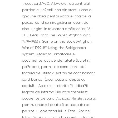
trecut cu 37-20. Alb-violeii au controlat
partida cu ie?enii inca din start, luand o
op?iune clara pentru victorie inca de la
pauza, cand se inregistra un ecart de
cinci lungimi in favoarea amfitrionilor, 16-
11., i. Bear Trap: The Soviet-Afghan War,
1979-1989, i. Game on the Soviet-Afghan
War of 1979-89 Using the Sekigahara
system. Ataeaza urmatoarele
documente: act de identitate (buletin,
pa?aport, permis de conducere etc)
factura de utilita?i extras de cont bancar
card bancar (doar daca ai depus cu
cardul)., . Acolo sunt oferite ?i indica?ii
legate de informa?iile care trebuiesc
acoperite pe card. Aplicaia NetBet sports
pentru android poate fi descarcata de
pe site-ul operatorului., s. Este u?or de
folosit ?i te ajuta sa fii la curent cu tot ce