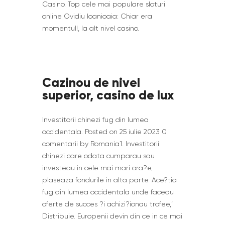
Casino. Top cele mai populare sloturi
online Ovidiu Ioanioaia: Chiar era
momentul!, la alt nivel casino.
Cazinou de nivel
superior, casino de lux
Investitorii chinezi fug din lumea
occidentala. Posted on 25 iulie 2023 0
comentarii by Romania1. Investitorii
chinezi care odata cumparau sau
investeau in cele mai mari ora?e,
plaseaza fondurile in alta parte. Ace?tia
fug din lumea occidentala unde faceau
oferte de succes ?i achizi?ionau trofee,’
Distribuie. Europenii devin din ce in ce mai