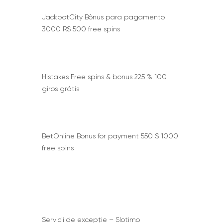
JackpotCity Bônus para pagamento
3000 R$ 500 free spins
Histakes Free spins & bonus 225 % 100
giros grátis
BetOnline Bonus for payment 550 $ 1000
free spins
Servicii de excepție – Slotimo