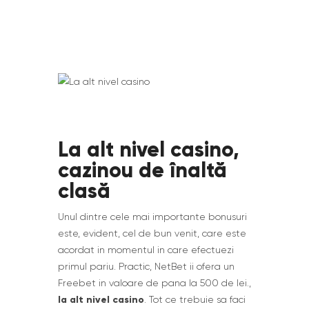
La alt nivel casino,
cazinou de înaltă
clasă
Unul dintre cele mai importante bonusuri
este, evident, cel de bun venit, care este
acordat in momentul in care efectuezi
primul pariu. Practic, NetBet ii ofera un
Freebet in valoare de pana la 500 de lei.,
la alt nivel casino
. Tot ce trebuie sa faci