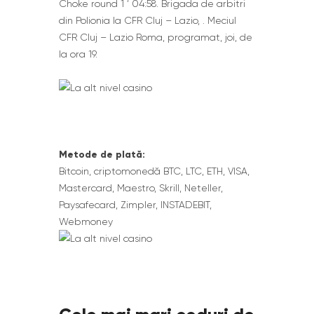
Choke round 1 ‘ 04:58. Brigada de arbitri
din Polionia la CFR Cluj – Lazio, . Meciul
CFR Cluj – Lazio Roma, programat, joi, de
la ora 19.
Metode de plată:
Bitcoin, criptomonedă BTC, LTC, ETH, VISA,
Mastercard, Maestro, Skrill, Neteller,
Paysafecard, Zimpler, INSTADEBIT,
Webmoney