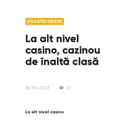
SIN CATEGORIZAR
La alt nivel
casino, cazinou
de înaltă clasă
26/09/2023
31
La alt nivel casino