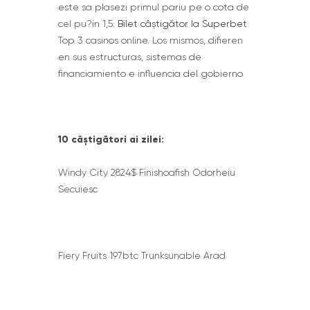
este sa plasezi primul pariu pe o cota de
cel pu?in 1,5.
Bilet câștigător la Superbet
Top 3 casinos online. Los mismos, difieren
en sus estructuras, sistemas de
financiamiento e influencia del gobierno
10 câștigători ai zilei:
Windy City 2824$ Finishoafish Odorheiu
Secuiesc
Fiery Fruits 197btc Trunksunable Arad