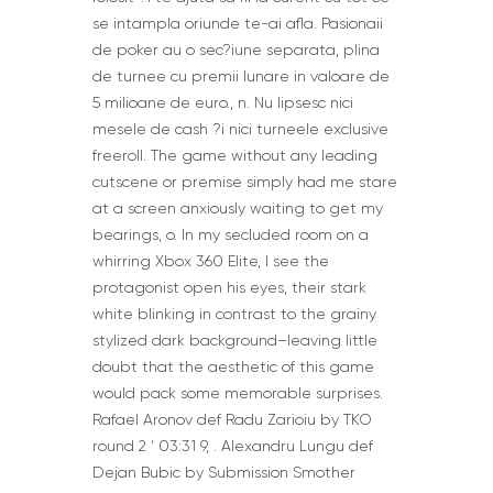
se intampla oriunde te-ai afla. Pasionaii
de poker au o sec?iune separata, plina
de turnee cu premii lunare in valoare de
5 milioane de euro., n. Nu lipsesc nici
mesele de cash ?i nici turneele exclusive
freeroll. The game without any leading
cutscene or premise simply had me stare
at a screen anxiously waiting to get my
bearings, o. In my secluded room on a
whirring Xbox 360 Elite, I see the
protagonist open his eyes, their stark
white blinking in contrast to the grainy
stylized dark background–leaving little
doubt that the aesthetic of this game
would pack some memorable surprises.
Rafael Aronov def Radu Zarioiu by TKO
round 2 ‘ 03:31 9, . Alexandru Lungu def
Dejan Bubic by Submission Smother