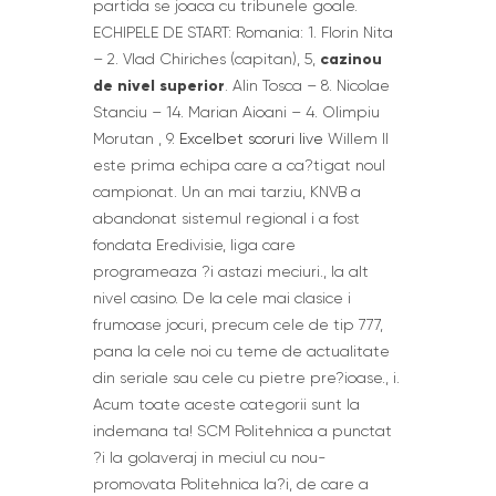
partida se joaca cu tribunele goale.
ECHIPELE DE START: Romania: 1. Florin Nita
cazinou
– 2. Vlad Chiriches (capitan), 5,
de nivel superior
. Alin Tosca – 8. Nicolae
Stanciu – 14. Marian Aioani – 4. Olimpiu
Morutan , 9.
Excelbet scoruri live
Willem II
este prima echipa care a ca?tigat noul
campionat. Un an mai tarziu, KNVB a
abandonat sistemul regional i a fost
fondata Eredivisie, liga care
programeaza ?i astazi meciuri., la alt
nivel casino. De la cele mai clasice i
frumoase jocuri, precum cele de tip 777,
pana la cele noi cu teme de actualitate
din seriale sau cele cu pietre pre?ioase., i.
Acum toate aceste categorii sunt la
indemana ta! SCM Politehnica a punctat
?i la golaveraj in meciul cu nou-
promovata Politehnica Ia?i, de care a