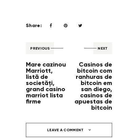
Share:
PREVIOUS
NEXT
Mare cazinou
Casinos de
Marriott,
bitcoin com
listă de
ranhuras de
societăți,
bitcoin em
grand casino
san diego,
marriot lista
casinos de
firme
apuestas de
bitcoin
LEAVE A COMMENT