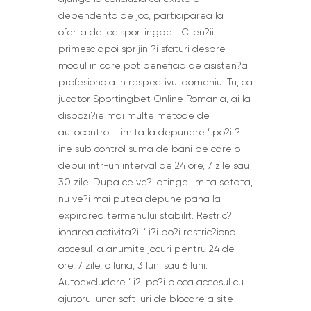
dependenta de joc, participarea la
oferta de joc sportingbet. Clien?ii
primesc apoi sprijin ?i sfaturi despre
modul in care pot beneficia de asisten?a
profesionala in respectivul domeniu. Tu, ca
jucator Sportingbet Online Romania, ai la
dispozi?ie mai multe metode de
autocontrol: Limita la depunere ‘ po?i ?
ine sub control suma de bani pe care o
depui intr-un interval de 24 ore, 7 zile sau
30 zile. Dupa ce ve?i atinge limita setata,
nu ve?i mai putea depune pana la
expirarea termenului stabilit. Restric?
ionarea activita?ii ‘ i?i po?i restric?iona
accesul la anumite jocuri pentru 24 de
ore, 7 zile, o luna, 3 luni sau 6 luni.
Autoexcludere ‘ i?i po?i bloca accesul cu
ajutorul unor soft-uri de blocare a site-