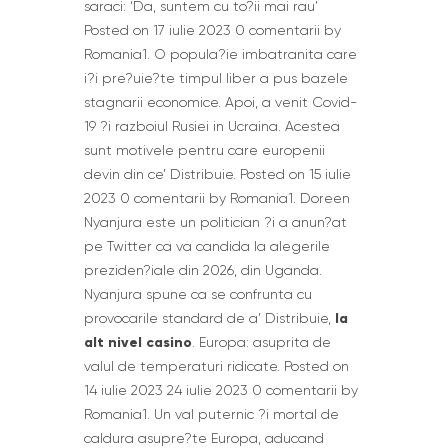
saraci: ‘Da, suntem cu to?ii mai rau’
Posted on 17 iulie 2023 0 comentarii by
Romania1. O popula?ie imbatranita care
i?i pre?uie?te timpul liber a pus bazele
stagnarii economice. Apoi, a venit Covid-
19 ?i razboiul Rusiei in Ucraina. Acestea
sunt motivele pentru care europenii
devin din ce’ Distribuie. Posted on 15 iulie
2023 0 comentarii by Romania1. Doreen
Nyanjura este un politician ?i a anun?at
pe Twitter ca va candida la alegerile
preziden?iale din 2026, din Uganda.
Nyanjura spune ca se confrunta cu
la
provocarile standard de a’ Distribuie,
alt nivel casino
. Europa: asuprita de
valul de temperaturi ridicate. Posted on
14 iulie 2023 24 iulie 2023 0 comentarii by
Romania1. Un val puternic ?i mortal de
caldura asupre?te Europa, aducand