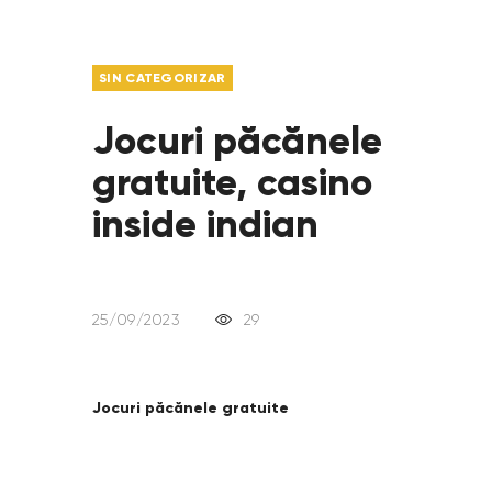
SIN CATEGORIZAR
Jocuri păcănele
gratuite, casino
inside indian
25/09/2023
29
Jocuri păcănele gratuite