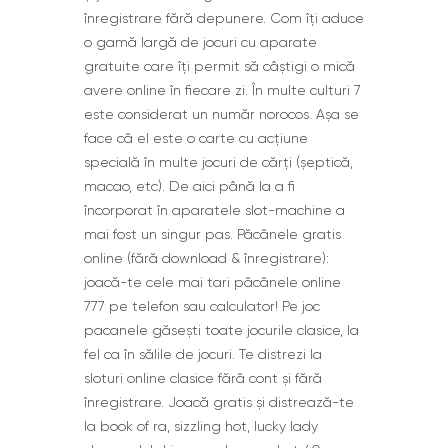
înregistrare fără depunere. Com îți aduce
o gamă largă de jocuri cu aparate
gratuite care îți permit să câștigi o mică
avere online în fiecare zi. În multe culturi 7
este considerat un număr norocos. Așa se
face că el este o carte cu acțiune
specială în multe jocuri de cărți (șeptică,
macao, etc). De aici până la a fi
încorporat în aparatele slot-machine a
mai fost un singur pas. Păcănele gratis
online (fără download & înregistrare):
joacă-te cele mai tari păcănele online
777 pe telefon sau calculator! Pe joc
pacanele găsești toate jocurile clasice, la
fel ca în sălile de jocuri. Te distrezi la
sloturi online clasice fără cont și fără
înregistrare. Joacă gratis și distrează-te
la book of ra, sizzling hot, lucky lady