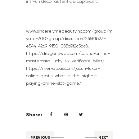
într-un decor autentic și captivant.
www.sincerelymebeautyinc.com/group/m
ysite-200-group/discussion/24581b23-
e544-4269-9150-085d9f2c5dc8
,
https://dragoneweb.com/casino-online-
mastercard-lucky-six-verificare-bilet/
,
https://merkatous.com/jocuri-luxor-
online-gratis-what-is-the-highest-
paying-online-slot-game/
Share:
PREVIOUS
NEXT