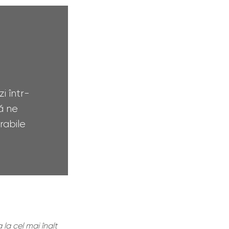
zi într-
să ne
rabile
la cel mai înalt