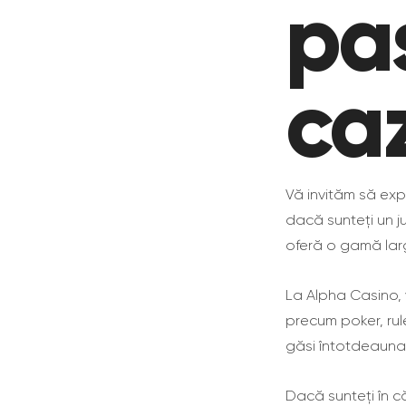
pas
ca
Vă invităm să expe
dacă sunteți un ju
oferă o gamă larg
La Alpha Casino, 
precum poker, rule
găsi întotdeauna 
Dacă sunteți în c