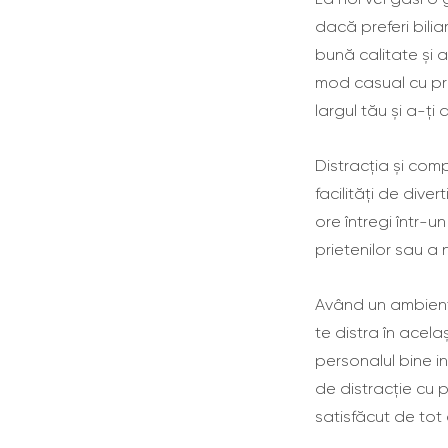
dacă preferi bili
bună calitate și ac
mod casual cu prie
largul tău și a-ți 
Distracția și compe
facilități de dive
ore întregi într-u
prietenilor sau a no
Având un ambient 
te distra în acel
personalul bine in
de distracție cu p
satisfăcut de tot