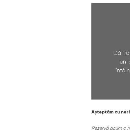
Dă frâu
un l
întâl
Așteptăm cu nerăb
Rezervă acum o mas