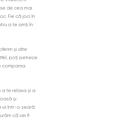
mese de cea mai
oc. Fie că joci în
ru a te simți în
oferim și alte
tfel, poți petrece
 de compania
a te relaxa și a
noasă și
 vii într-o seară
urăm că vei fi