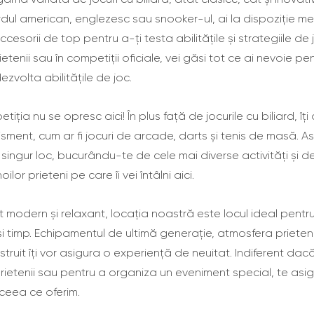
ardul american, englezesc sau snooker-ul, ai la dispoziție 
cesorii de top pentru a-ți testa abilitățile și strategiile de j
tenii sau în competiții oficiale, vei găsi tot ce ai nevoie pent
dezvolta abilitățile de joc.
tiția nu se opresc aici! În plus față de jocurile cu biliard, îți 
rtisment, cum ar fi jocuri de arcade, darts și tenis de masă. As
n singur loc, bucurându-te de cele mai diverse activități și
ilor prieteni pe care îi vei întâlni aici.
modern și relaxant, locația noastră este locul ideal pentru 
ași timp. Echipamentul de ultimă generație, atmosfera priete
struit îți vor asigura o experiență de neuitat. Indiferent dacă
rietenii sau pentru a organiza un eveniment special, te asig
 ceea ce oferim.