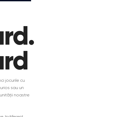
ard.
ard
i jocurile cu
curios sau un
nității noastre
e. Indiferent