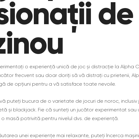
ionații de
zinou
rimentați o experiență unică de joc și distracție la Alpha C
cător frecvent sau doar doriți să vă distrați cu prietenii, A
ă de opțiuni pentru a vă satisface toate nevoile.
vă puteți bucura de o varietate de jocuri de noroc, inclusiv
tă și blackjack. Fie că sunteți un jucător experimentat sau 
o masă potrivită pentru nivelul dvs. de experiență.
ăutarea unei experiențe mai relaxante, puteți încerca mașin