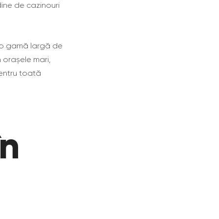
dine de cazinouri
ă o gamă largă de
 orașele mari,
entru toată
în