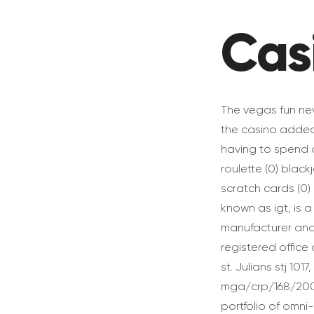
Cas
The vegas fun nev
the casino added a
having to spend a
roulette (0) black
scratch cards (0
known as igt, is 
manufacturer and 
registered office 
st. Julians stj 10
mga/crp/168/2007 
portfolio of omni