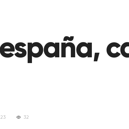
españa, c
023
32