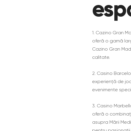
esp
1. Cazino Gran Ma
oferă o gamă largă
Cazino Gran Madri
calitate.
2. Casino Barcelo
experiență de joc 
evenimente specia
3. Casino Marbell
oferă o combinați
asupra Mării Med
pentru pasionații