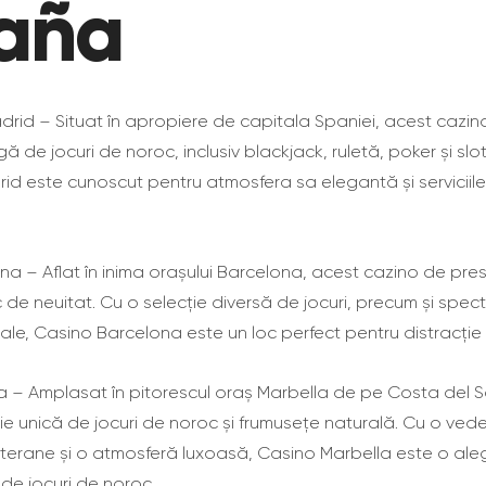
aña
drid – Situat în apropiere de capitala Spaniei, acest cazi
 de jocuri de noroc, inclusiv blackjack, ruletă, poker și slo
d este cunoscut pentru atmosfera sa elegantă și serviciile
na – Aflat în inima orașului Barcelona, acest cazino de pres
de neuitat. Cu o selecție diversă de jocuri, precum și specta
le, Casino Barcelona este un loc perfect pentru distracție ș
a – Amplasat în pitorescul oraș Marbella de pe Costa del S
e unică de jocuri de noroc și frumusețe naturală. Cu o ved
iterane și o atmosferă luxoasă, Casino Marbella este o ale
 de jocuri de noroc.