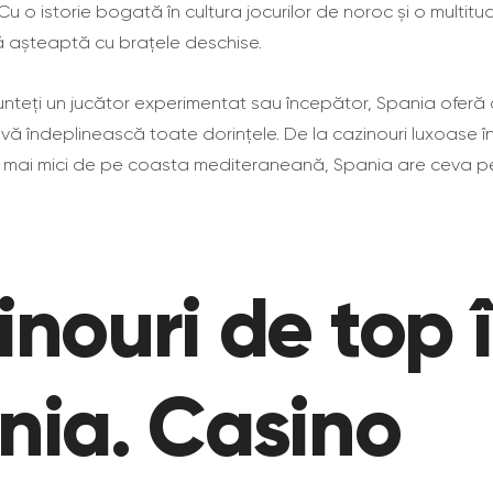
 o istorie bogată în cultura jocurilor de noroc și o multitu
ă așteaptă cu brațele deschise.
unteți un jucător experimentat sau începător, Spania ofer
 vă îndeplinească toate dorințele. De la cazinouri luxoase în
i mai mici de pe coasta mediteraneană, Spania are ceva p
nouri de top 
nia. Casino