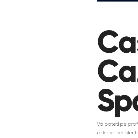
Ca
Ca
Sp
Vă bateți pe profe
adrenalinei oferi