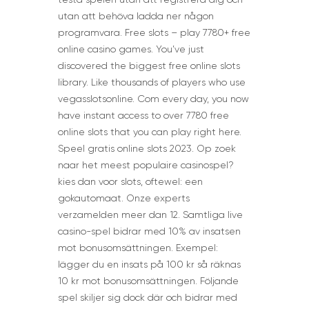
utan att behöva ladda ner någon
programvara. Free slots – play 7780+ free
online casino games. You’ve just
discovered the biggest free online slots
library. Like thousands of players who use
vegasslotsonline. Com every day, you now
have instant access to over 7780 free
online slots that you can play right here.
Speel gratis online slots 2023. Op zoek
naar het meest populaire casinospel?
kies dan voor slots, oftewel: een
gokautomaat. Onze experts
verzamelden meer dan 12. Samtliga live
casino-spel bidrar med 10% av insatsen
mot bonusomsättningen. Exempel:
lägger du en insats på 100 kr så räknas
10 kr mot bonusomsättningen. Följande
spel skiljer sig dock där och bidrar med