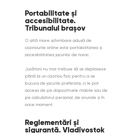
Portabilitate și
accesibilitate.
Tribunalul brașov
O altă mare schimbare adusă de
cazinourile online este portabilitatea și
accesibilitatea jocurilor de noroc.
Jucătorii nu mai trebuie să se deplaseze
până la un cazinou fizic pentru a se
bucura de jocurile preferate, ci le pot
accesa de pe dispozitivele mobile sau de
pe calculatorul personal, de oriunde și în
orice moment.
Reglementări și
siguranță. Vladivostok