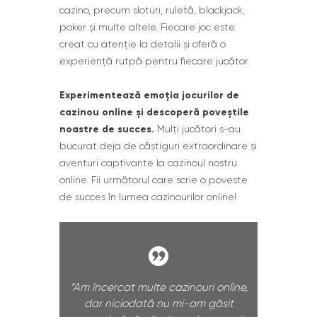
cazino, precum sloturi, ruletă, blackjack,
poker și multe altele. Fiecare joc este
creat cu atenție la detalii și oferă o
experiență rutpă pentru fiecare jucător.
Experimentează emoția jocurilor de
cazinou online și descoperă poveștile
noastre de succes.
Mulți jucători s-au
bucurat deja de câștiguri extraordinare și
aventuri captivante la cazinoul nostru
online. Fii următorul care scrie o poveste
de succes în lumea cazinourilor online!
“Am încercat multe cazinouri online,
dar niciodată nu mi-am găsit