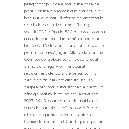
pregătit top 27 cele mai bune case de
pariuri online din românia la ora actuală si
bonusurile la pariuri oferite de acestea la
deschiderea unui cont nou. Rating: (
voturi) 100% până la 500 ron pro și contra
casa de pariuri nr. 1 în românia cea mai
bună ofertă de pariuri promoții frecvente
pentru extra-câștiguri. Află de la pariurix.
Com tot ce trebuie să știi despre jocul
online de bingo – cum a apărut,
regulament de joc, și de ce să joci mai
degrabă online! vom discuta inclusiv
despre cea mai bună strategie pentru a
câștiga mai mult ca înainte. Actualizat
2023-09-13 » care sunt cele mai bune
case de pariuri online? descoperă top
site-uri de pariuri, bonusuri și oferte
(+case de pariuri noi). Sportingbet pariuri
– plasarea primului pariu. De asemenea