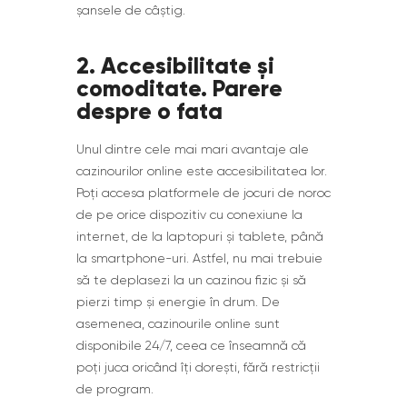
șansele de câștig.
2. Accesibilitate și
comoditate. Parere
despre o fata
Unul dintre cele mai mari avantaje ale
cazinourilor online este accesibilitatea lor.
Poți accesa platformele de jocuri de noroc
de pe orice dispozitiv cu conexiune la
internet, de la laptopuri și tablete, până
la smartphone-uri. Astfel, nu mai trebuie
să te deplasezi la un cazinou fizic și să
pierzi timp și energie în drum. De
asemenea, cazinourile online sunt
disponibile 24/7, ceea ce înseamnă că
poți juca oricând îți dorești, fără restricții
de program.