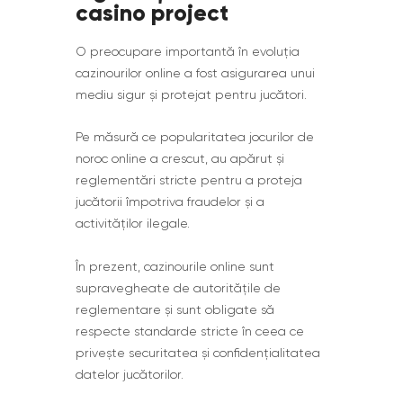
casino project
O preocupare importantă în evoluția
cazinourilor online a fost asigurarea unui
mediu sigur și protejat pentru jucători.
Pe măsură ce popularitatea jocurilor de
noroc online a crescut, au apărut și
reglementări stricte pentru a proteja
jucătorii împotriva fraudelor și a
activităților ilegale.
În prezent, cazinourile online sunt
supravegheate de autoritățile de
reglementare și sunt obligate să
respecte standarde stricte în ceea ce
privește securitatea și confidențialitatea
datelor jucătorilor.