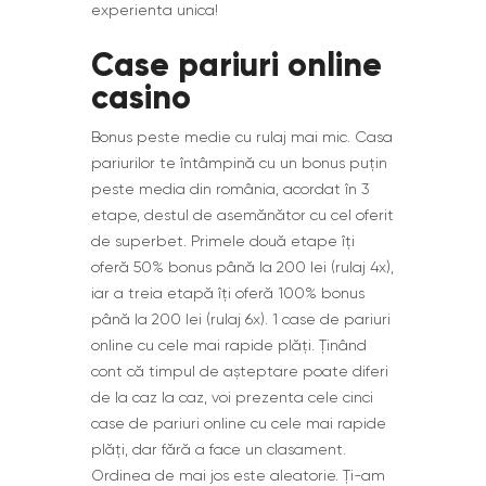
experienta unica!
Case pariuri online
casino
Bonus peste medie cu rulaj mai mic. Casa
pariurilor te întâmpină cu un bonus puțin
peste media din românia, acordat în 3
etape, destul de asemănător cu cel oferit
de superbet. Primele două etape îți
oferă 50% bonus până la 200 lei (rulaj 4x),
iar a treia etapă îți oferă 100% bonus
până la 200 lei (rulaj 6x). 1 case de pariuri
online cu cele mai rapide plăți. Ținând
cont că timpul de așteptare poate diferi
de la caz la caz, voi prezenta cele cinci
case de pariuri online cu cele mai rapide
plăți, dar fără a face un clasament.
Ordinea de mai jos este aleatorie. Ți-am