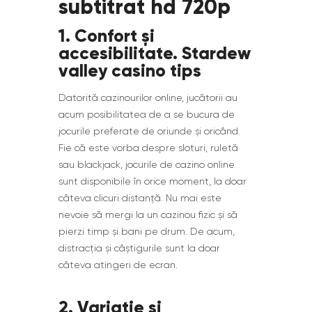
subtitrat hd 720p
1. Confort și
accesibilitate. Stardew
valley casino tips
Datorită cazinourilor online, jucătorii au
acum posibilitatea de a se bucura de
jocurile preferate de oriunde și oricând.
Fie că este vorba despre sloturi, ruletă
sau blackjack, jocurile de cazino online
sunt disponibile în orice moment, la doar
câteva clicuri distanță. Nu mai este
nevoie să mergi la un cazinou fizic și să
pierzi timp și bani pe drum. De acum,
distracția și câștigurile sunt la doar
câteva atingeri de ecran.
2. Variație și