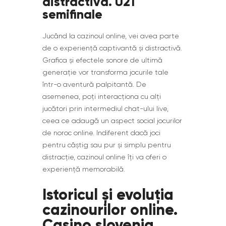
distractivă. U21
semifinale
Jucând la cazinoul online, vei avea parte
de o experiență captivantă și distractivă.
Grafica și efectele sonore de ultimă
generație vor transforma jocurile tale
într-o aventură palpitantă. De
asemenea, poți interacționa cu alți
jucători prin intermediul chat-ului live,
ceea ce adaugă un aspect social jocurilor
de noroc online. Indiferent dacă joci
pentru câștig sau pur și simplu pentru
distracție, cazinoul online îți va oferi o
experiență memorabilă.
Istoricul și evoluția
cazinourilor online.
Casino slovenia