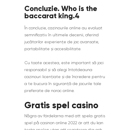
Concluzie. Who is the
baccarat king.4
În concluzie, cazinourile online au evoluat
semnificativ în ultimele decenii, oferind
jucătorilor experiențe de joc avansate,
portabilitate și accesibilitate.
Cu toate acestea, este important să joci
responsabil și să alegi întotdeauna
cazinouri licențiate și de încredere pentru
a te bucura în siguranță de jocurile tale
preferate de noroc online.
Gratis spel casino
Några av fördelarna med att spela gratis
spel på casinon online 2022 är att du kan
testa spelen utan att registrera dig och